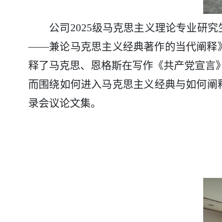
公司
2025
级马克思主义理论专业研究
——兼论马克思主义经典著作的当代阐释
释了马克思、恩格斯在写作《共产党宣言》
而围绕如何进入马克思主义经典与如何阐
录会议论文集。