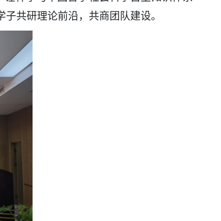
学子共研理论前沿，共商团队建设。