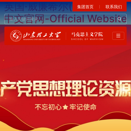
英国·威廉希尔(WilliamHill)
集团首页
联系我们
中文官网-Official Website