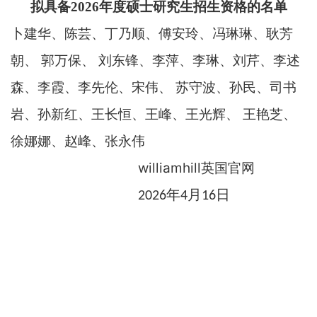
拟具备
2026
年度硕士研究生招生资格的名单
卜建华、陈芸、丁乃顺、傅安玲、冯琳琳、耿芳
朝、 郭万保、 刘东锋、李萍、李琳、刘芹、李述
森、李霞、李先伦、宋伟、 苏守波、孙民、司书
岩、孙新红、王长恒、王峰、王光辉、 王艳芝、
徐娜娜、赵峰、张永伟
williamhill英国官网
年
月
日
20
26
4
16